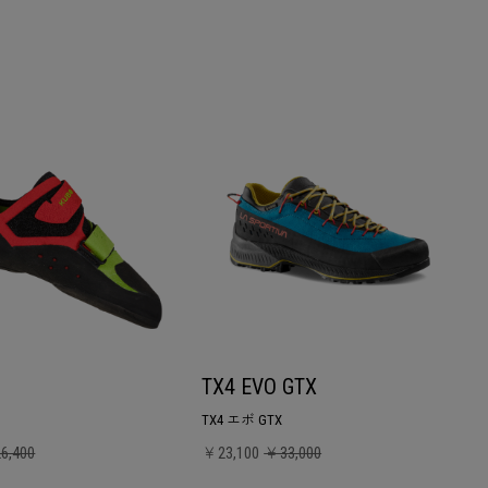
TX4 EVO GTX
TX4 エボ GTX
6,400
￥23,100
￥33,000