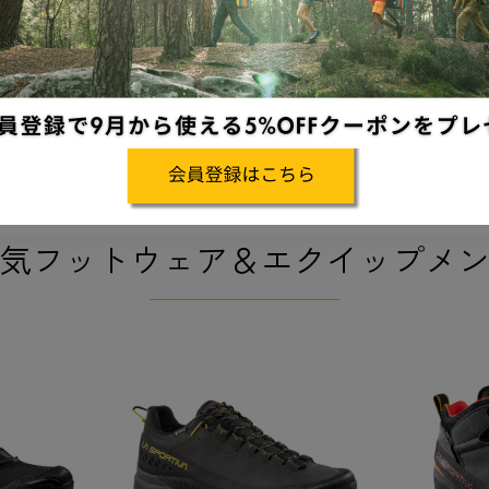
AN GTX
ULTRA RAPTOR 3 MID GTX
ULTRA R
GTX
GTX
ウルトララプター３ミッド GTX
ウルトララプタ
￥33,000
￥29,700
気フットウェア＆エクイップメ