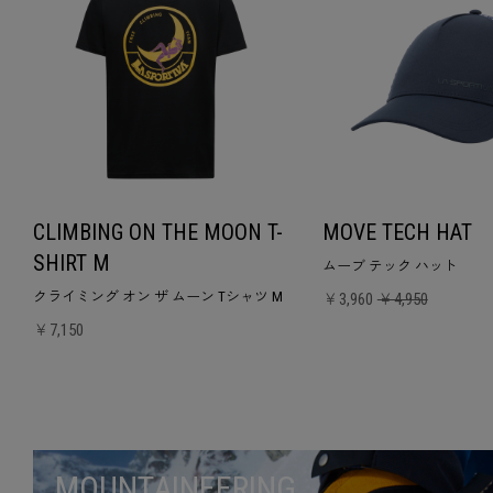
CLIMBING ON THE MOON T-
MOVE TECH HAT
SHIRT M
ムーブ テック ハット
クライミング オン ザ ムーン Tシャツ M
￥3,960
￥4,950
￥7,150
MOUNTAINEERING