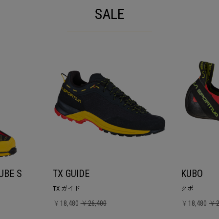
SALE
UBE S
TX GUIDE
KUBO
TX ガイド
クボ
￥18,480
￥26,400
￥18,480
￥2