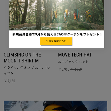
CLIMBING ON THE
MOVE TECH HAT
MOON T-SHIRT M
ムーブ テック ハット
クライミング オン ザ ムーン Tシ
￥3,960
￥4,950
ャツ M
￥7,150