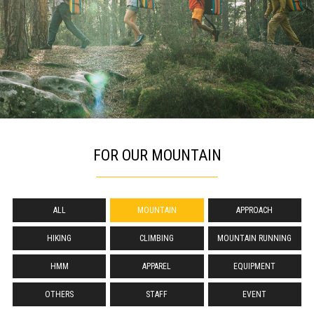
FOR OUR MOUNTAIN
ALL
MOUNTAIN
APPROACH
HIKING
CLIMBING
MOUNTAIN RUNNING
HMM
APPAREL
EQUIPMENT
OTHERS
STAFF
EVENT