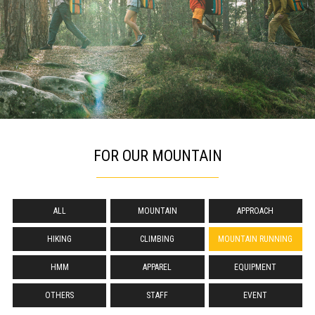
FOR OUR MOUNTAIN
ALL
MOUNTAIN
APPROACH
HIKING
CLIMBING
MOUNTAIN RUNNING
HMM
APPAREL
EQUIPMENT
OTHERS
STAFF
EVENT