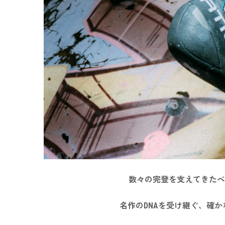
数々の完登を支えてきたベ
名作の
DNA
を受け継ぐ、確か