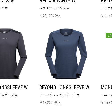
ANTS W
HELIXIR PANTS W
HELI
ツ W
ヘリクサー パンツ W
ヘリクサ
￥23,100 税込
￥11,4
SA
ONGSLEEVE W
BEYOND LONGSLEEVE W
MON
グスリーブ W
ビヨンド ロングスリーブ W
モニュメ
￥13,200 税込
￥15,8