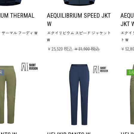
RIUM THERMAL
AEQUILIBRIUM SPEED JKT
AEQU
W
JKT 
 サーマル フーディ W
エクイリビウム スピード ジャケット
エクイリ
W
ト W
￥25,520 税込
￥31,900 税込
￥52,8
R
SA