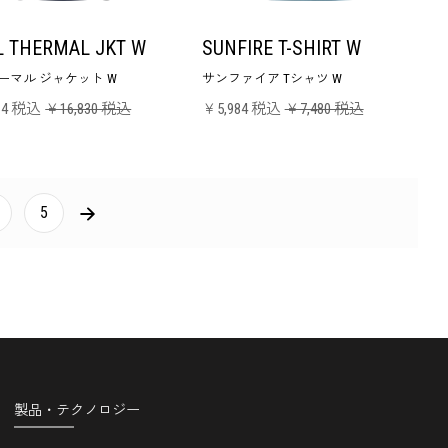
L THERMAL JKT W
SUNFIRE T-SHIRT W
ーマル ジャケット W
サンファイア Tシャツ W
64 税込
￥16,830 税込
￥5,984 税込
￥7,480 税込
NEXT
5
製品・テクノロジー