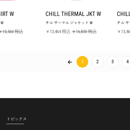
HIRT W
CHILL THERMAL JKT W
CHIL
 W
チル サーマル ジャケット W
チル サ
￥10,560 税込
￥13,464 税込
￥16,830 税込
￥13,4
PREVIOUS
1
2
3
4
トピックス