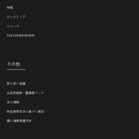
特集
ピックアップ
ニュース
FOR OUR MOUNTAIN
その他
取り扱い店舗
山岳救助隊・警備隊リンク
求人情報
特定商取引法に基づく表記
個人情報保護方針