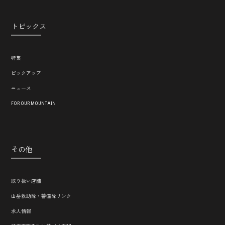
トピックス
特集
ピックアップ
ニュース
FOR OUR MOUNTAIN
その他
取り扱い店舗
山岳救助隊・警備隊リンク
求人情報