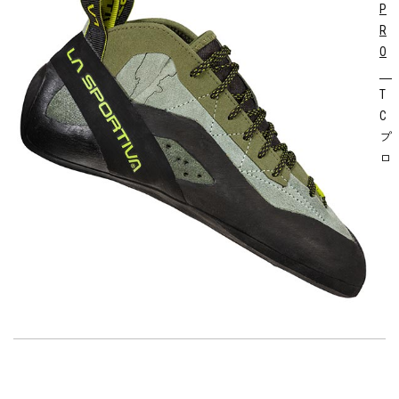
P
R
O
T
C
プ
ロ