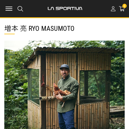
MENU OPEN
0
増本 亮 RYO MASUMOTO