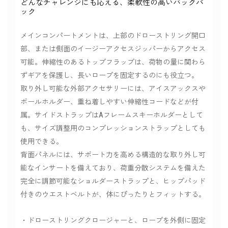
どんなチャレンジにも応える、柔軟性の高いバックパ
ック
メインコンパートメントは、上部のドローストリング開口
部、または側面のイージーアクセスジッパーからアクセス
可能。伸縮性のあるトップフラップは、荷物の量に関わら
ずギアを保護し、長いロープを固定するのにも役立つ。
取り外し可能な外部アクセサリーには、アイスアックスや
ポールホルダー、重ね着しやすい伸縮性コードなどが付
属。サイドストラップはAフレームスキーホルダーとして
も、サイズ調整用のコンプレッションストラップとしても
使用できる。
背面パネルには、サポート力を高める構造的な取り外し可
能なインサートを備えており、荷重分散システムを備えた
完全に調節可能なショルダーストラップと、ヒップパッド
付きのウエストベルトが、体にぴったりとフィットする。
・ドローストリングクロージャーと、ロープを外側に固定