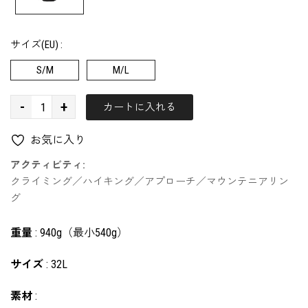
サイズ(EU) :
S/M
M/L
-
+
カートに入れる
お気に入り
アクティビティ:
クライミング／ハイキング／アプローチ／マウンテニアリン
グ
重量
:
940g（最小540g）
サイズ
:
32L
素材
: