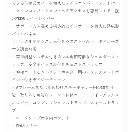
できる伸縮式カバーを備えたメインコンパートメント1つ
・メインコンパートメントへのアクセスを容易にする、撥
水YKK®サイドジッパー
・サポート力を高める構造的なインサートを備えた熱成形
バックパネル
・バックル開閉システム付きウエストベルト、ギアループ
付き調節可能
・荷重調整システム付きのフル調節可能なショルダースト
ラップ、安全ホイッスル付きチェストストラップ
・伸縮コードとヘルメットホルダー用のアタッチメントポ
イント付きデイジーチェーン
・Aフレームまたは斜め掛けスキーキャリー用の調節可
能・取り外し可能なフロント伸縮コード、アイスアックス
ホルダー、コンプレッションストラップ、スキーストラッ
プ
・キークリップ付き内ポケット
・PFASフリー