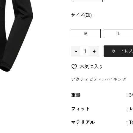
サイズ(EU) :
M
L
-
+
カートに
お気に入り
アクティビティ:
ハイキング
重量
:
3
フィット
:
マテリアル
:
T