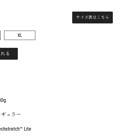
サイズ表はこちら
XL
入れる
40g
レギュラー
echstretch™ Lite