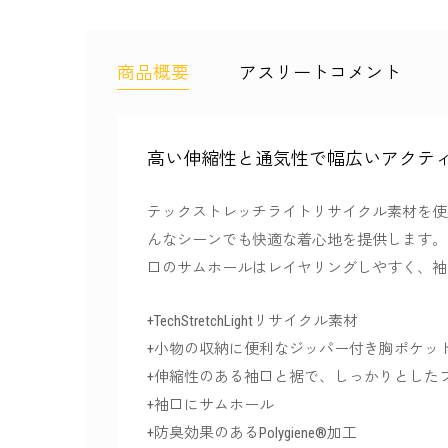
商品概要
アスリートコメント
高い伸縮性と通気性で幅広いアクテ
テックストレッチライトリサイクル素材を使
んなシーンでも快適な着心地を提供します。
口のサムホールはレイヤリングしやすく、袖
+TechStretchLightリサイクル素材
+小物の収納に便利なジッパー付き胸ポケット
+伸縮性のある袖口と裾で、しっかりとした
+袖口にサムホール
+防臭効果のあるPolygiene®加工